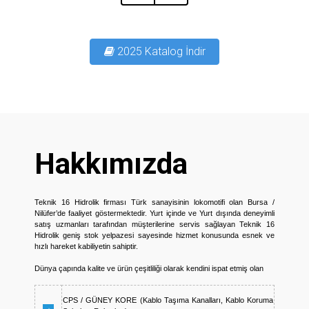
2025 Katalog İndir
Hakkımızda
Teknik 16 Hidrolik firması Türk sanayisinin lokomotifi olan Bursa /
Nilüfer’de faaliyet göstermektedir. Yurt içinde ve Yurt dışında deneyimli
satış uzmanları tarafından müşterilerine servis sağlayan Teknik 16
Hidrolik geniş stok yelpazesi sayesinde hizmet konusunda esnek ve
hızlı hareket kabiliyetin sahiptir.
Dünya çapında kalite ve ürün çeşitliliği olarak kendini ispat etmiş olan
CPS / GÜNEY KORE (Kablo Taşıma Kanalları, Kablo Koruma